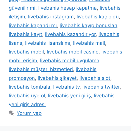
güvenilir mi
,
livebahis hesap kapatma
,
livebahis
iletişim
,
livebahis instagram
,
livebahis kaç oldu
,
livebahis kapandı mı
,
livebahis kayıp bonusları
,
livebahis kayıt
,
livebahis kazandırıyor
,
livebahis
lisans
,
livebahis lisanslı mı
,
livebahis mail
,
livebahis mobil
,
livebahis mobil casino
,
livebahis
mobil erişim
,
livebahis mobil uygulama
,
livebahis müşteri hizmetleri
,
livebahis
promosyon
,
livebahis şikayet
,
livebahis slot
,
livebahis tombala
,
livebahis tv
,
livebahis twitter
,
livebahis üye ol
,
livebahis yeni giriş
,
livebahis
yeni giriş adresi
Yorum yap