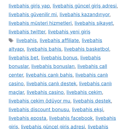
livebahis giriş yap
,
livebahis güncel giriş adresi
,
livebahis güvenilir mi
,
livebahis kazandırıyor
,
livebahis müşteri hizmetleri
,
livebahis şikayet
,
livebahis twitter
,
livebahis yeni giriş
Etiketler
livebahis
,
livebahis affiliate
,
livebahis
altyapı
,
livebahis bahis
,
livebahis basketbol
,
livebahis bet
,
livebahis bonus
,
livebahis
bonuslar
,
livebahis bonusları
,
livebahis call
center
,
livebahis canlı bahis
,
livebahis canlı
casino
,
livebahis canlı destek
,
livebahis canlı
maçlar
,
livebahis casino
,
livebahis çekim
,
livebahis çekim ödüyor mu
,
livebahis destek
,
livebahis discount bonusu
,
livebahis ekşi
,
livebahis eposta
,
livebahis facebook
,
livebahis
giriş
,
livebahis güncel giriş adresi
,
livebahis