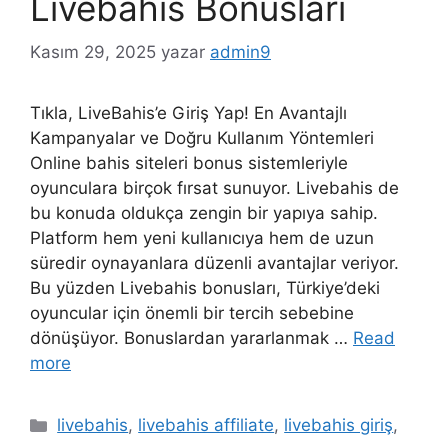
Livebahis Bonusları
Kasım 29, 2025
yazar
admin9
Tıkla, LiveBahis’e Giriş Yap! En Avantajlı
Kampanyalar ve Doğru Kullanım Yöntemleri
Online bahis siteleri bonus sistemleriyle
oyunculara birçok fırsat sunuyor. Livebahis de
bu konuda oldukça zengin bir yapıya sahip.
Platform hem yeni kullanıcıya hem de uzun
süredir oynayanlara düzenli avantajlar veriyor.
Bu yüzden Livebahis bonusları, Türkiye’deki
oyuncular için önemli bir tercih sebebine
dönüşüyor. Bonuslardan yararlanmak …
Read
more
Kategoriler
livebahis
,
livebahis affiliate
,
livebahis giriş
,