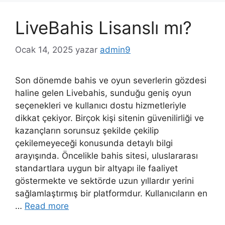
LiveBahis Lisanslı mı?
Ocak 14, 2025
yazar
admin9
Son dönemde bahis ve oyun severlerin gözdesi
haline gelen Livebahis, sunduğu geniş oyun
seçenekleri ve kullanıcı dostu hizmetleriyle
dikkat çekiyor. Birçok kişi sitenin güvenilirliği ve
kazançların sorunsuz şekilde çekilip
çekilemeyeceği konusunda detaylı bilgi
arayışında. Öncelikle bahis sitesi, uluslararası
standartlara uygun bir altyapı ile faaliyet
göstermekte ve sektörde uzun yıllardır yerini
sağlamlaştırmış bir platformdur. Kullanıcıların en
…
Read more