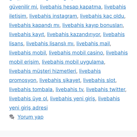
güvenilir mi
,
livebahis hesap kapatma
,
livebahis
iletişim
,
livebahis instagram
,
livebahis kaç oldu
,
livebahis kapandı mı
,
livebahis kayıp bonusları
,
livebahis kayıt
,
livebahis kazandırıyor
,
livebahis
lisans
,
livebahis lisanslı mı
,
livebahis mail
,
livebahis mobil
,
livebahis mobil casino
,
livebahis
mobil erişim
,
livebahis mobil uygulama
,
livebahis müşteri hizmetleri
,
livebahis
promosyon
,
livebahis şikayet
,
livebahis slot
,
livebahis tombala
,
livebahis tv
,
livebahis twitter
,
livebahis üye ol
,
livebahis yeni giriş
,
livebahis
yeni giriş adresi
Yorum yap