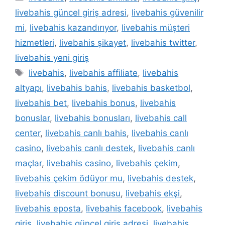
livebahis güncel giriş adresi
,
livebahis güvenilir
mi
,
livebahis kazandırıyor
,
livebahis müşteri
hizmetleri
,
livebahis şikayet
,
livebahis twitter
,
livebahis yeni giriş
Etiketler
livebahis
,
livebahis affiliate
,
livebahis
altyapı
,
livebahis bahis
,
livebahis basketbol
,
livebahis bet
,
livebahis bonus
,
livebahis
bonuslar
,
livebahis bonusları
,
livebahis call
center
,
livebahis canlı bahis
,
livebahis canlı
casino
,
livebahis canlı destek
,
livebahis canlı
maçlar
,
livebahis casino
,
livebahis çekim
,
livebahis çekim ödüyor mu
,
livebahis destek
,
livebahis discount bonusu
,
livebahis ekşi
,
livebahis eposta
,
livebahis facebook
,
livebahis
giriş
,
livebahis güncel giriş adresi
,
livebahis