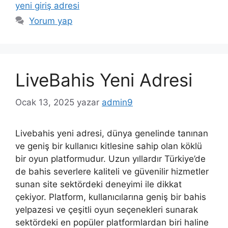
yeni giriş adresi
Yorum yap
LiveBahis Yeni Adresi
Ocak 13, 2025
yazar
admin9
Livebahis yeni adresi, dünya genelinde tanınan
ve geniş bir kullanıcı kitlesine sahip olan köklü
bir oyun platformudur. Uzun yıllardır Türkiye’de
de bahis severlere kaliteli ve güvenilir hizmetler
sunan site sektördeki deneyimi ile dikkat
çekiyor. Platform, kullanıcılarına geniş bir bahis
yelpazesi ve çeşitli oyun seçenekleri sunarak
sektördeki en popüler platformlardan biri haline