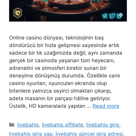
Online casino dünyası, teknolojinin baş
döndürücü bir hızla gelişmesi sayesinde artık
sadece bir tık uzağımızda değil; aynı zamanda
gerçek bir casinoda yaşanan tüm heyecanı,
adrenalini ve atmosferi birebir sunan bir
deneyime dönüşmüş durumda. Özellikle canlı
casino oyunları, oyuncuları ekranda olup
bitenlere yalnızca seyirci olmaktan çıkarıp,
adeta masanın bir parçası hâline getiriyor.
Üstelik, HD kameralarla yapılan …
Read more
Kategoriler
livebahis
,
livebahis affiliate
,
livebahis giriş
,
livebahis giriş yap
,
livebahis güncel giriş adresi
,