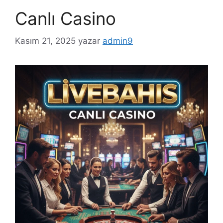
Canlı Casino
Kasım 21, 2025
yazar
admin9