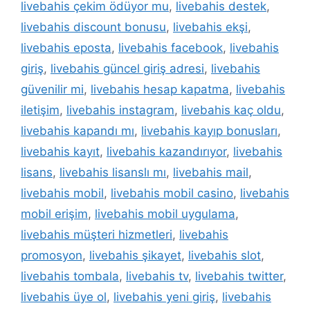
livebahis çekim ödüyor mu
,
livebahis destek
,
livebahis discount bonusu
,
livebahis ekşi
,
livebahis eposta
,
livebahis facebook
,
livebahis
giriş
,
livebahis güncel giriş adresi
,
livebahis
güvenilir mi
,
livebahis hesap kapatma
,
livebahis
iletişim
,
livebahis instagram
,
livebahis kaç oldu
,
livebahis kapandı mı
,
livebahis kayıp bonusları
,
livebahis kayıt
,
livebahis kazandırıyor
,
livebahis
lisans
,
livebahis lisanslı mı
,
livebahis mail
,
livebahis mobil
,
livebahis mobil casino
,
livebahis
mobil erişim
,
livebahis mobil uygulama
,
livebahis müşteri hizmetleri
,
livebahis
promosyon
,
livebahis şikayet
,
livebahis slot
,
livebahis tombala
,
livebahis tv
,
livebahis twitter
,
livebahis üye ol
,
livebahis yeni giriş
,
livebahis