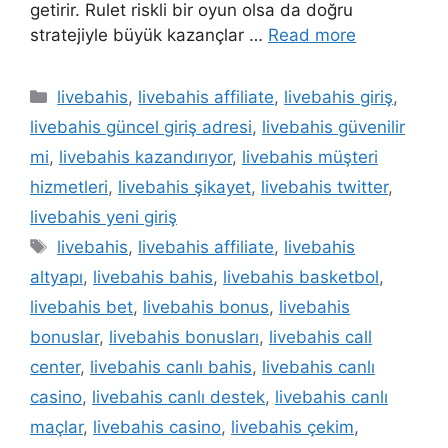
getirir. Rulet riskli bir oyun olsa da doğru
stratejiyle büyük kazançlar …
Read more
Kategoriler
livebahis
,
livebahis affiliate
,
livebahis giriş
,
livebahis güncel giriş adresi
,
livebahis güvenilir
mi
,
livebahis kazandırıyor
,
livebahis müşteri
hizmetleri
,
livebahis şikayet
,
livebahis twitter
,
livebahis yeni giriş
Etiketler
livebahis
,
livebahis affiliate
,
livebahis
altyapı
,
livebahis bahis
,
livebahis basketbol
,
livebahis bet
,
livebahis bonus
,
livebahis
bonuslar
,
livebahis bonusları
,
livebahis call
center
,
livebahis canlı bahis
,
livebahis canlı
casino
,
livebahis canlı destek
,
livebahis canlı
maçlar
,
livebahis casino
,
livebahis çekim
,