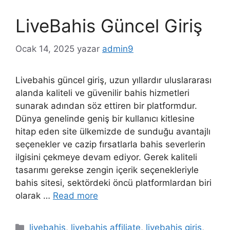
LiveBahis Güncel Giriş
Ocak 14, 2025
yazar
admin9
Livebahis güncel giriş, uzun yıllardır uluslararası
alanda kaliteli ve güvenilir bahis hizmetleri
sunarak adından söz ettiren bir platformdur.
Dünya genelinde geniş bir kullanıcı kitlesine
hitap eden site ülkemizde de sunduğu avantajlı
seçenekler ve cazip fırsatlarla bahis severlerin
ilgisini çekmeye devam ediyor. Gerek kaliteli
tasarımı gerekse zengin içerik seçenekleriyle
bahis sitesi, sektördeki öncü platformlardan biri
olarak …
Read more
Kategoriler
livebahis
,
livebahis affiliate
,
livebahis giriş
,