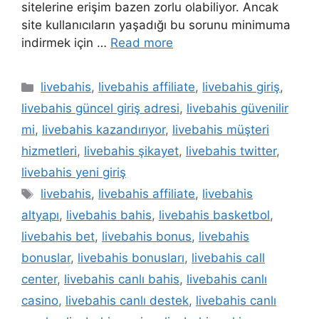
sitelerine erişim bazen zorlu olabiliyor. Ancak
site kullanıcıların yaşadığı bu sorunu minimuma
indirmek için …
Read more
Kategoriler
livebahis
,
livebahis affiliate
,
livebahis giriş
,
livebahis güncel giriş adresi
,
livebahis güvenilir
mi
,
livebahis kazandırıyor
,
livebahis müşteri
hizmetleri
,
livebahis şikayet
,
livebahis twitter
,
livebahis yeni giriş
Etiketler
livebahis
,
livebahis affiliate
,
livebahis
altyapı
,
livebahis bahis
,
livebahis basketbol
,
livebahis bet
,
livebahis bonus
,
livebahis
bonuslar
,
livebahis bonusları
,
livebahis call
center
,
livebahis canlı bahis
,
livebahis canlı
casino
,
livebahis canlı destek
,
livebahis canlı