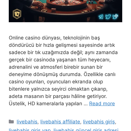
Online casino dünyası, teknolojinin baş
döndürücü bir hızla gelişmesi sayesinde artık
sadece bir tık uzağımızda değil; aynı zamanda
gerçek bir casinoda yaşanan tüm heyecanı,
adrenalini ve atmosferi birebir sunan bir
deneyime dönüşmüş durumda. Özellikle canlı
casino oyunları, oyuncuları ekranda olup
bitenlere yalnızca seyirci olmaktan çıkarıp,
adeta masanın bir parçası hâline getiriyor.
Üstelik, HD kameralarla yapılan …
Read more
Kategoriler
livebahis
,
livebahis affiliate
,
livebahis giriş
,
livebahis giriş yap
,
livebahis güncel giriş adresi
,