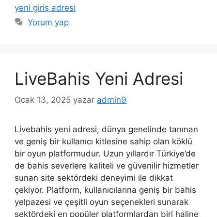
yeni giriş adresi
Yorum yap
LiveBahis Yeni Adresi
Ocak 13, 2025
yazar
admin9
Livebahis yeni adresi, dünya genelinde tanınan
ve geniş bir kullanıcı kitlesine sahip olan köklü
bir oyun platformudur. Uzun yıllardır Türkiye’de
de bahis severlere kaliteli ve güvenilir hizmetler
sunan site sektördeki deneyimi ile dikkat
çekiyor. Platform, kullanıcılarına geniş bir bahis
yelpazesi ve çeşitli oyun seçenekleri sunarak
sektördeki en popüler platformlardan biri haline