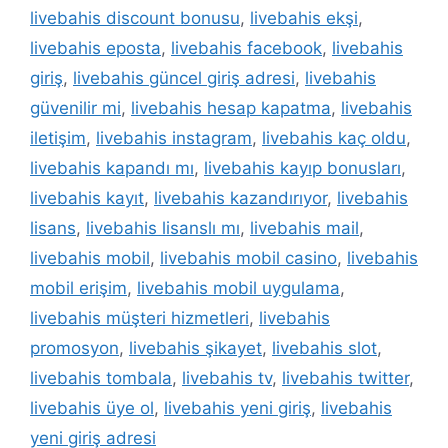
livebahis discount bonusu
,
livebahis ekşi
,
livebahis eposta
,
livebahis facebook
,
livebahis
giriş
,
livebahis güncel giriş adresi
,
livebahis
güvenilir mi
,
livebahis hesap kapatma
,
livebahis
iletişim
,
livebahis instagram
,
livebahis kaç oldu
,
livebahis kapandı mı
,
livebahis kayıp bonusları
,
livebahis kayıt
,
livebahis kazandırıyor
,
livebahis
lisans
,
livebahis lisanslı mı
,
livebahis mail
,
livebahis mobil
,
livebahis mobil casino
,
livebahis
mobil erişim
,
livebahis mobil uygulama
,
livebahis müşteri hizmetleri
,
livebahis
promosyon
,
livebahis şikayet
,
livebahis slot
,
livebahis tombala
,
livebahis tv
,
livebahis twitter
,
livebahis üye ol
,
livebahis yeni giriş
,
livebahis
yeni giriş adresi