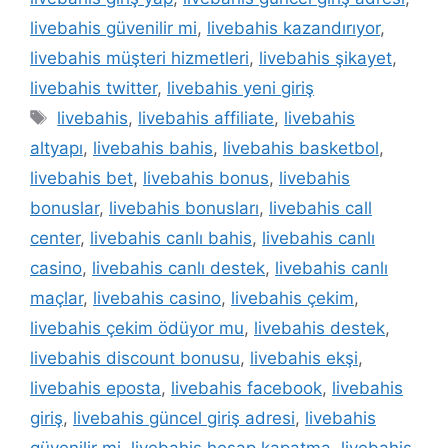
livebahis güvenilir mi
,
livebahis kazandırıyor
,
livebahis müşteri hizmetleri
,
livebahis şikayet
,
livebahis twitter
,
livebahis yeni giriş
Etiketler
livebahis
,
livebahis affiliate
,
livebahis
altyapı
,
livebahis bahis
,
livebahis basketbol
,
livebahis bet
,
livebahis bonus
,
livebahis
bonuslar
,
livebahis bonusları
,
livebahis call
center
,
livebahis canlı bahis
,
livebahis canlı
casino
,
livebahis canlı destek
,
livebahis canlı
maçlar
,
livebahis casino
,
livebahis çekim
,
livebahis çekim ödüyor mu
,
livebahis destek
,
livebahis discount bonusu
,
livebahis ekşi
,
livebahis eposta
,
livebahis facebook
,
livebahis
giriş
,
livebahis güncel giriş adresi
,
livebahis
güvenilir mi
,
livebahis hesap kapatma
,
livebahis