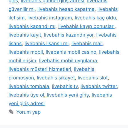
giriş
,
livebahis güncel giriş adresi
,
livebahis
güvenilir mi
,
livebahis hesap kapatma
,
livebahis
iletişim
,
livebahis instagram
,
livebahis kaç oldu
,
livebahis kapandı mı
,
livebahis kayıp bonusları
,
livebahis kayıt
,
livebahis kazandırıyor
,
livebahis
lisans
,
livebahis lisanslı mı
,
livebahis mail
,
livebahis mobil
,
livebahis mobil casino
,
livebahis
mobil erişim
,
livebahis mobil uygulama
,
livebahis müşteri hizmetleri
,
livebahis
promosyon
,
livebahis şikayet
,
livebahis slot
,
livebahis tombala
,
livebahis tv
,
livebahis twitter
,
livebahis üye ol
,
livebahis yeni giriş
,
livebahis
yeni giriş adresi
Yorum yap