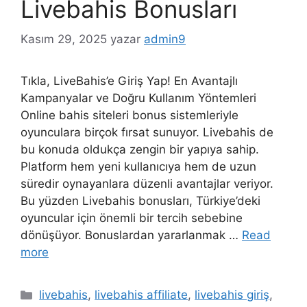
Livebahis Bonusları
Kasım 29, 2025
yazar
admin9
Tıkla, LiveBahis’e Giriş Yap! En Avantajlı
Kampanyalar ve Doğru Kullanım Yöntemleri
Online bahis siteleri bonus sistemleriyle
oyunculara birçok fırsat sunuyor. Livebahis de
bu konuda oldukça zengin bir yapıya sahip.
Platform hem yeni kullanıcıya hem de uzun
süredir oynayanlara düzenli avantajlar veriyor.
Bu yüzden Livebahis bonusları, Türkiye’deki
oyuncular için önemli bir tercih sebebine
dönüşüyor. Bonuslardan yararlanmak …
Read
more
Kategoriler
livebahis
,
livebahis affiliate
,
livebahis giriş
,