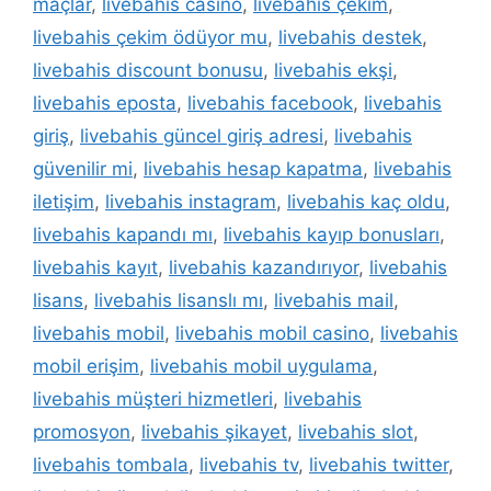
maçlar
,
livebahis casino
,
livebahis çekim
,
livebahis çekim ödüyor mu
,
livebahis destek
,
livebahis discount bonusu
,
livebahis ekşi
,
livebahis eposta
,
livebahis facebook
,
livebahis
giriş
,
livebahis güncel giriş adresi
,
livebahis
güvenilir mi
,
livebahis hesap kapatma
,
livebahis
iletişim
,
livebahis instagram
,
livebahis kaç oldu
,
livebahis kapandı mı
,
livebahis kayıp bonusları
,
livebahis kayıt
,
livebahis kazandırıyor
,
livebahis
lisans
,
livebahis lisanslı mı
,
livebahis mail
,
livebahis mobil
,
livebahis mobil casino
,
livebahis
mobil erişim
,
livebahis mobil uygulama
,
livebahis müşteri hizmetleri
,
livebahis
promosyon
,
livebahis şikayet
,
livebahis slot
,
livebahis tombala
,
livebahis tv
,
livebahis twitter
,