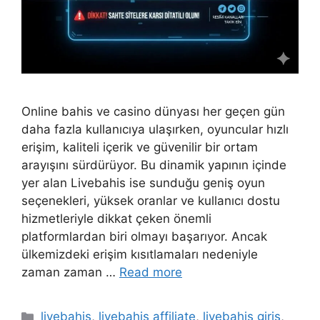
Online bahis ve casino dünyası her geçen gün
daha fazla kullanıcıya ulaşırken, oyuncular hızlı
erişim, kaliteli içerik ve güvenilir bir ortam
arayışını sürdürüyor. Bu dinamik yapının içinde
yer alan Livebahis ise sunduğu geniş oyun
seçenekleri, yüksek oranlar ve kullanıcı dostu
hizmetleriyle dikkat çeken önemli
platformlardan biri olmayı başarıyor. Ancak
ülkemizdeki erişim kısıtlamaları nedeniyle
zaman zaman …
Read more
Kategoriler
livebahis
,
livebahis affiliate
,
livebahis giriş
,