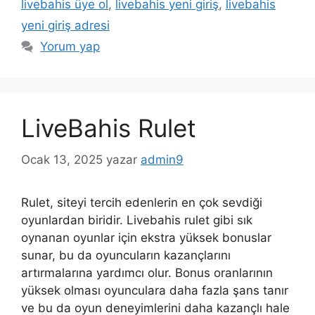
livebahis üye ol
,
livebahis yeni giriş
,
livebahis
yeni giriş adresi
Yorum yap
LiveBahis Rulet
Ocak 13, 2025
yazar
admin9
Rulet, siteyi tercih edenlerin en çok sevdiği
oyunlardan biridir. Livebahis rulet gibi sık
oynanan oyunlar için ekstra yüksek bonuslar
sunar, bu da oyuncuların kazançlarını
artırmalarına yardımcı olur. Bonus oranlarının
yüksek olması oyunculara daha fazla şans tanır
ve bu da oyun deneyimlerini daha kazançlı hale