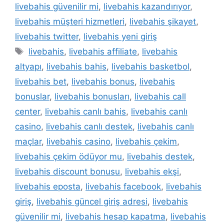
livebahis güvenilir mi
,
livebahis kazandırıyor
,
livebahis müşteri hizmetleri
,
livebahis şikayet
,
livebahis twitter
,
livebahis yeni giriş
Etiketler
livebahis
,
livebahis affiliate
,
livebahis
altyapı
,
livebahis bahis
,
livebahis basketbol
,
livebahis bet
,
livebahis bonus
,
livebahis
bonuslar
,
livebahis bonusları
,
livebahis call
center
,
livebahis canlı bahis
,
livebahis canlı
casino
,
livebahis canlı destek
,
livebahis canlı
maçlar
,
livebahis casino
,
livebahis çekim
,
livebahis çekim ödüyor mu
,
livebahis destek
,
livebahis discount bonusu
,
livebahis ekşi
,
livebahis eposta
,
livebahis facebook
,
livebahis
giriş
,
livebahis güncel giriş adresi
,
livebahis
güvenilir mi
,
livebahis hesap kapatma
,
livebahis