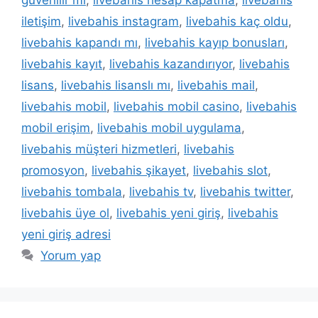
iletişim
,
livebahis instagram
,
livebahis kaç oldu
,
livebahis kapandı mı
,
livebahis kayıp bonusları
,
livebahis kayıt
,
livebahis kazandırıyor
,
livebahis
lisans
,
livebahis lisanslı mı
,
livebahis mail
,
livebahis mobil
,
livebahis mobil casino
,
livebahis
mobil erişim
,
livebahis mobil uygulama
,
livebahis müşteri hizmetleri
,
livebahis
promosyon
,
livebahis şikayet
,
livebahis slot
,
livebahis tombala
,
livebahis tv
,
livebahis twitter
,
livebahis üye ol
,
livebahis yeni giriş
,
livebahis
yeni giriş adresi
Yorum yap