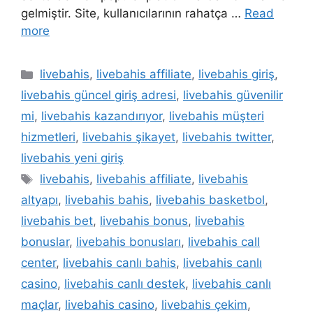
gelmiştir. Site, kullanıcılarının rahatça …
Read
more
Kategoriler
livebahis
,
livebahis affiliate
,
livebahis giriş
,
livebahis güncel giriş adresi
,
livebahis güvenilir
mi
,
livebahis kazandırıyor
,
livebahis müşteri
hizmetleri
,
livebahis şikayet
,
livebahis twitter
,
livebahis yeni giriş
Etiketler
livebahis
,
livebahis affiliate
,
livebahis
altyapı
,
livebahis bahis
,
livebahis basketbol
,
livebahis bet
,
livebahis bonus
,
livebahis
bonuslar
,
livebahis bonusları
,
livebahis call
center
,
livebahis canlı bahis
,
livebahis canlı
casino
,
livebahis canlı destek
,
livebahis canlı
maçlar
,
livebahis casino
,
livebahis çekim
,