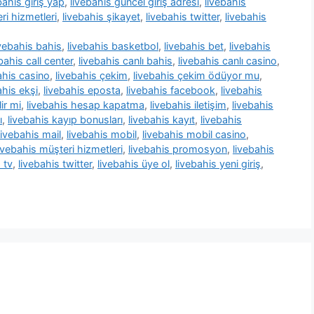
bahis giriş yap
,
livebahis güncel giriş adresi
,
livebahis
ri hizmetleri
,
livebahis şikayet
,
livebahis twitter
,
livebahis
ivebahis bahis
,
livebahis basketbol
,
livebahis bet
,
livebahis
bahis call center
,
livebahis canlı bahis
,
livebahis canlı casino
,
ahis casino
,
livebahis çekim
,
livebahis çekim ödüyor mu
,
ahis ekşi
,
livebahis eposta
,
livebahis facebook
,
livebahis
ir mi
,
livebahis hesap kapatma
,
livebahis iletişim
,
livebahis
ı
,
livebahis kayıp bonusları
,
livebahis kayıt
,
livebahis
livebahis mail
,
livebahis mobil
,
livebahis mobil casino
,
ivebahis müşteri hizmetleri
,
livebahis promosyon
,
livebahis
 tv
,
livebahis twitter
,
livebahis üye ol
,
livebahis yeni giriş
,