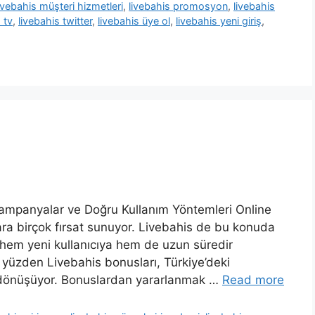
ivebahis müşteri hizmetleri
,
livebahis promosyon
,
livebahis
 tv
,
livebahis twitter
,
livebahis üye ol
,
livebahis yeni giriş
,
ı Kampanyalar ve Doğru Kullanım Yöntemleri Online
ara birçok fırsat sunuyor. Livebahis de bu konuda
 hem yeni kullanıcıya hem de uzun süredir
 yüzden Livebahis bonusları, Türkiye’deki
e dönüşüyor. Bonuslardan yararlanmak …
Read more