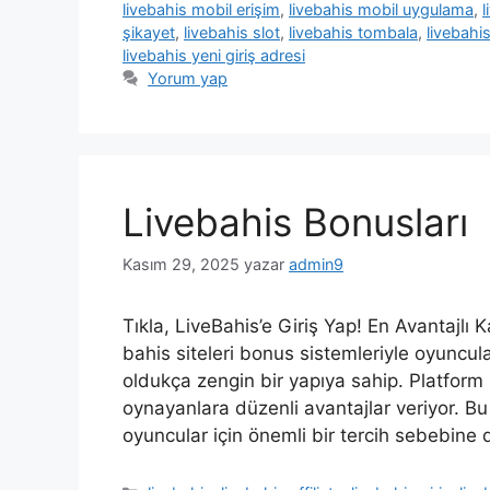
livebahis mobil erişim
,
livebahis mobil uygulama
,
l
şikayet
,
livebahis slot
,
livebahis tombala
,
livebahis
livebahis yeni giriş adresi
Yorum yap
Livebahis Bonusları
Kasım 29, 2025
yazar
admin9
Tıkla, LiveBahis’e Giriş Yap! En Avantajl
bahis siteleri bonus sistemleriyle oyuncul
oldukça zengin bir yapıya sahip. Platform
oynayanlara düzenli avantajlar veriyor. Bu
oyuncular için önemli bir tercih sebebin