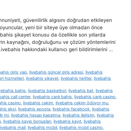
mnuniyeti, güvenilirlik algısını doğrudan etkileyen
 oyuncular, yeni bir siteye üye olmadan önce
vebahis şikayet konusu da özellikle son yıllarda
erin kaynağını, doğruluğunu ve çözüm yöntemlerini
ebahis hakkındaki kullanıcı geri bildirimlerini …
bahis giriş yap
,
livebahis güncel giriş adresi
,
livebahis
ri hizmetleri
,
livebahis şikayet
,
livebahis twitter
,
livebahis
ivebahis bahis
,
livebahis basketbol
,
livebahis bet
,
livebahis
bahis call center
,
livebahis canlı bahis
,
livebahis canlı casino
,
ahis casino
,
livebahis çekim
,
livebahis çekim ödüyor mu
,
ahis ekşi
,
livebahis eposta
,
livebahis facebook
,
livebahis
ir mi
,
livebahis hesap kapatma
,
livebahis iletişim
,
livebahis
ı
,
livebahis kayıp bonusları
,
livebahis kayıt
,
livebahis
livebahis mail
,
livebahis mobil
,
livebahis mobil casino
,