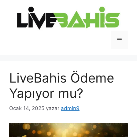
İçeriğe
atla
Menü
LiveBahis Ödeme
Yapıyor mu?
Ocak 14, 2025
yazar
admin9