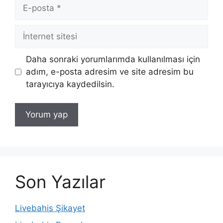
E-
posta
İnternet
sitesi
Daha sonraki yorumlarımda kullanılması için
adım, e-posta adresim ve site adresim bu
tarayıcıya kaydedilsin.
Son Yazılar
Livebahis Şikayet