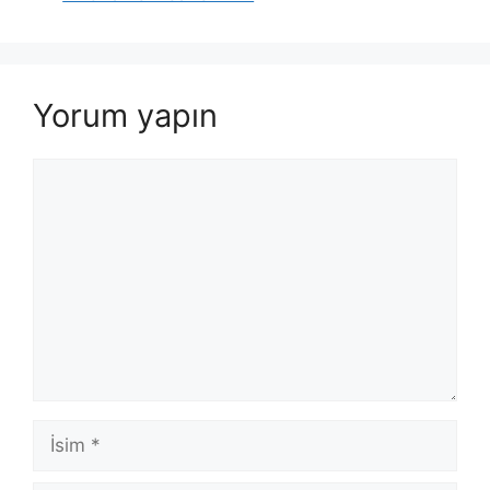
Yorum yapın
Yorum
İsim