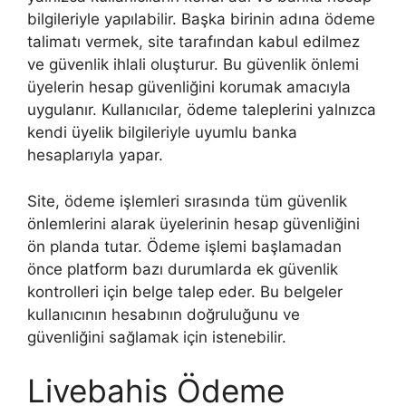
bilgileriyle yapılabilir. Başka birinin adına ödeme
talimatı vermek, site tarafından kabul edilmez
ve güvenlik ihlali oluşturur. Bu güvenlik önlemi
üyelerin hesap güvenliğini korumak amacıyla
uygulanır. Kullanıcılar, ödeme taleplerini yalnızca
kendi üyelik bilgileriyle uyumlu banka
hesaplarıyla yapar.
Site, ödeme işlemleri sırasında tüm güvenlik
önlemlerini alarak üyelerinin hesap güvenliğini
ön planda tutar. Ödeme işlemi başlamadan
önce platform bazı durumlarda ek güvenlik
kontrolleri için belge talep eder. Bu belgeler
kullanıcının hesabının doğruluğunu ve
güvenliğini sağlamak için istenebilir.
Livebahis Ödeme