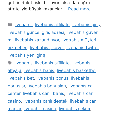
getirir. Rulet riskli bir oyun olsa da doğru
stratejiyle büyük kazançlar …
Read more
Kategoriler
livebahis
,
livebahis affiliate
,
livebahis giriş
,
livebahis güncel giriş adresi
,
livebahis güvenilir
mi
,
livebahis kazandırıyor
,
livebahis müşteri
hizmetleri
,
livebahis şikayet
,
livebahis twitter
,
livebahis yeni giriş
Etiketler
livebahis
,
livebahis affiliate
,
livebahis
altyapı
,
livebahis bahis
,
livebahis basketbol
,
livebahis bet
,
livebahis bonus
,
livebahis
bonuslar
,
livebahis bonusları
,
livebahis call
center
,
livebahis canlı bahis
,
livebahis canlı
casino
,
livebahis canlı destek
,
livebahis canlı
maçlar
,
livebahis casino
,
livebahis çekim
,