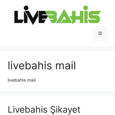
İçeriğe
atla
Menü
livebahis mail
livebahis mail
Livebahis Şikayet