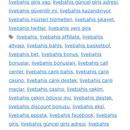
livebahis giriş yap
,
livebahis güncel giriş adresi
,
livebahis güvenilir mi
,
livebahis kazandırıyor
,
livebahis müşteri hizmetleri
,
livebahis şikayet
,
livebahis twitter
,
livebahis yeni giriş
Etiketler
livebahis
,
livebahis affiliate
,
livebahis
altyapı
,
livebahis bahis
,
livebahis basketbol
,
livebahis bet
,
livebahis bonus
,
livebahis
bonuslar
,
livebahis bonusları
,
livebahis call
center
,
livebahis canlı bahis
,
livebahis canlı
casino
,
livebahis canlı destek
,
livebahis canlı
maçlar
,
livebahis casino
,
livebahis çekim
,
livebahis çekim ödüyor mu
,
livebahis destek
,
livebahis discount bonusu
,
livebahis ekşi
,
livebahis eposta
,
livebahis facebook
,
livebahis
giriş
,
livebahis güncel giriş adresi
,
livebahis