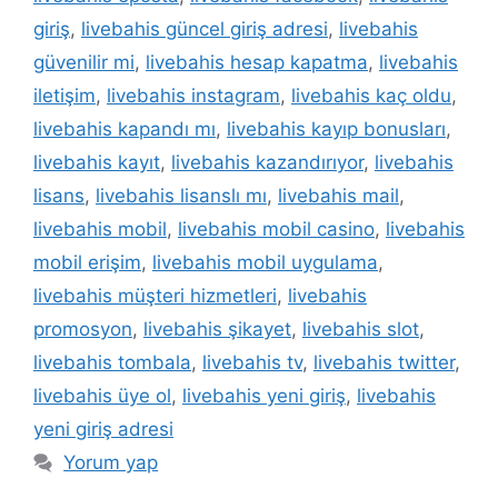
giriş
,
livebahis güncel giriş adresi
,
livebahis
güvenilir mi
,
livebahis hesap kapatma
,
livebahis
iletişim
,
livebahis instagram
,
livebahis kaç oldu
,
livebahis kapandı mı
,
livebahis kayıp bonusları
,
livebahis kayıt
,
livebahis kazandırıyor
,
livebahis
lisans
,
livebahis lisanslı mı
,
livebahis mail
,
livebahis mobil
,
livebahis mobil casino
,
livebahis
mobil erişim
,
livebahis mobil uygulama
,
livebahis müşteri hizmetleri
,
livebahis
promosyon
,
livebahis şikayet
,
livebahis slot
,
livebahis tombala
,
livebahis tv
,
livebahis twitter
,
livebahis üye ol
,
livebahis yeni giriş
,
livebahis
yeni giriş adresi
Yorum yap