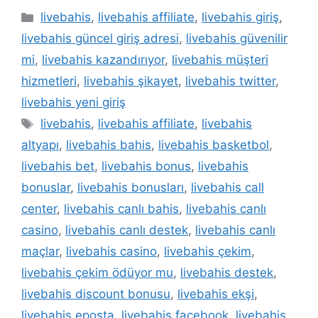
Kategoriler
livebahis
,
livebahis affiliate
,
livebahis giriş
,
livebahis güncel giriş adresi
,
livebahis güvenilir
mi
,
livebahis kazandırıyor
,
livebahis müşteri
hizmetleri
,
livebahis şikayet
,
livebahis twitter
,
livebahis yeni giriş
Etiketler
livebahis
,
livebahis affiliate
,
livebahis
altyapı
,
livebahis bahis
,
livebahis basketbol
,
livebahis bet
,
livebahis bonus
,
livebahis
bonuslar
,
livebahis bonusları
,
livebahis call
center
,
livebahis canlı bahis
,
livebahis canlı
casino
,
livebahis canlı destek
,
livebahis canlı
maçlar
,
livebahis casino
,
livebahis çekim
,
livebahis çekim ödüyor mu
,
livebahis destek
,
livebahis discount bonusu
,
livebahis ekşi
,
livebahis eposta
,
livebahis facebook
,
livebahis