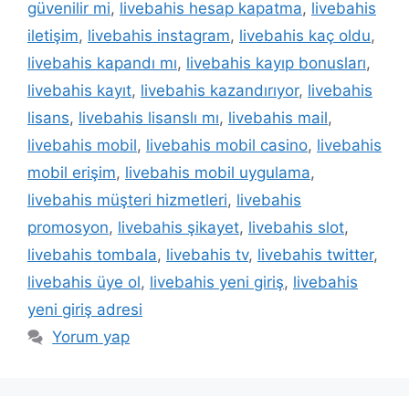
güvenilir mi
,
livebahis hesap kapatma
,
livebahis
iletişim
,
livebahis instagram
,
livebahis kaç oldu
,
livebahis kapandı mı
,
livebahis kayıp bonusları
,
livebahis kayıt
,
livebahis kazandırıyor
,
livebahis
lisans
,
livebahis lisanslı mı
,
livebahis mail
,
livebahis mobil
,
livebahis mobil casino
,
livebahis
mobil erişim
,
livebahis mobil uygulama
,
livebahis müşteri hizmetleri
,
livebahis
promosyon
,
livebahis şikayet
,
livebahis slot
,
livebahis tombala
,
livebahis tv
,
livebahis twitter
,
livebahis üye ol
,
livebahis yeni giriş
,
livebahis
yeni giriş adresi
Yorum yap