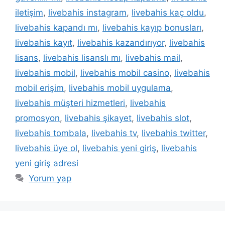
iletişim
,
livebahis instagram
,
livebahis kaç oldu
,
livebahis kapandı mı
,
livebahis kayıp bonusları
,
livebahis kayıt
,
livebahis kazandırıyor
,
livebahis
lisans
,
livebahis lisanslı mı
,
livebahis mail
,
livebahis mobil
,
livebahis mobil casino
,
livebahis
mobil erişim
,
livebahis mobil uygulama
,
livebahis müşteri hizmetleri
,
livebahis
promosyon
,
livebahis şikayet
,
livebahis slot
,
livebahis tombala
,
livebahis tv
,
livebahis twitter
,
livebahis üye ol
,
livebahis yeni giriş
,
livebahis
yeni giriş adresi
Yorum yap