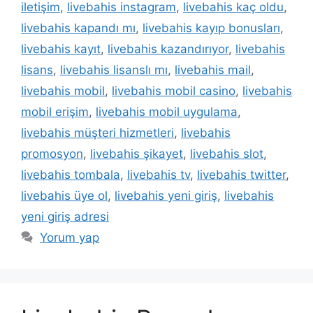
iletişim
,
livebahis instagram
,
livebahis kaç oldu
,
livebahis kapandı mı
,
livebahis kayıp bonusları
,
livebahis kayıt
,
livebahis kazandırıyor
,
livebahis
lisans
,
livebahis lisanslı mı
,
livebahis mail
,
livebahis mobil
,
livebahis mobil casino
,
livebahis
mobil erişim
,
livebahis mobil uygulama
,
livebahis müşteri hizmetleri
,
livebahis
promosyon
,
livebahis şikayet
,
livebahis slot
,
livebahis tombala
,
livebahis tv
,
livebahis twitter
,
livebahis üye ol
,
livebahis yeni giriş
,
livebahis
yeni giriş adresi
Yorum yap