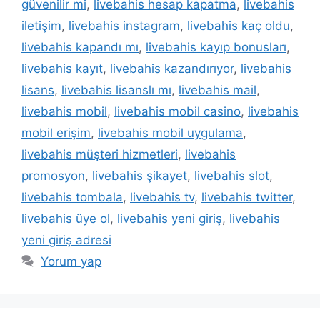
güvenilir mi
,
livebahis hesap kapatma
,
livebahis
iletişim
,
livebahis instagram
,
livebahis kaç oldu
,
livebahis kapandı mı
,
livebahis kayıp bonusları
,
livebahis kayıt
,
livebahis kazandırıyor
,
livebahis
lisans
,
livebahis lisanslı mı
,
livebahis mail
,
livebahis mobil
,
livebahis mobil casino
,
livebahis
mobil erişim
,
livebahis mobil uygulama
,
livebahis müşteri hizmetleri
,
livebahis
promosyon
,
livebahis şikayet
,
livebahis slot
,
livebahis tombala
,
livebahis tv
,
livebahis twitter
,
livebahis üye ol
,
livebahis yeni giriş
,
livebahis
yeni giriş adresi
Yorum yap