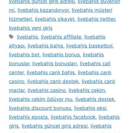
livebahis güncel giriş adresi
,
livebahis güvenilir
mi
,
livebahis kazandırıyor
,
livebahis müşteri
hizmetleri
,
livebahis şikayet
,
livebahis twitter
,
livebahis yeni giriş
Etiketler
livebahis
,
livebahis affiliate
,
livebahis
altyapı
,
livebahis bahis
,
livebahis basketbol
,
livebahis bet
,
livebahis bonus
,
livebahis
bonuslar
,
livebahis bonusları
,
livebahis call
center
,
livebahis canlı bahis
,
livebahis canlı
casino
,
livebahis canlı destek
,
livebahis canlı
maçlar
,
livebahis casino
,
livebahis çekim
,
livebahis çekim ödüyor mu
,
livebahis destek
,
livebahis discount bonusu
,
livebahis ekşi
,
livebahis eposta
,
livebahis facebook
,
livebahis
giriş
,
livebahis güncel giriş adresi
,
livebahis