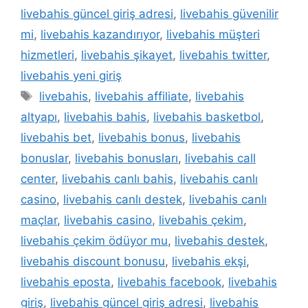
livebahis güncel giriş adresi
,
livebahis güvenilir
mi
,
livebahis kazandırıyor
,
livebahis müşteri
hizmetleri
,
livebahis şikayet
,
livebahis twitter
,
livebahis yeni giriş
Etiketler
livebahis
,
livebahis affiliate
,
livebahis
altyapı
,
livebahis bahis
,
livebahis basketbol
,
livebahis bet
,
livebahis bonus
,
livebahis
bonuslar
,
livebahis bonusları
,
livebahis call
center
,
livebahis canlı bahis
,
livebahis canlı
casino
,
livebahis canlı destek
,
livebahis canlı
maçlar
,
livebahis casino
,
livebahis çekim
,
livebahis çekim ödüyor mu
,
livebahis destek
,
livebahis discount bonusu
,
livebahis ekşi
,
livebahis eposta
,
livebahis facebook
,
livebahis
giriş
,
livebahis güncel giriş adresi
,
livebahis