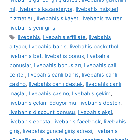
mi
,
livebahis kazandırıyor
,
livebahis müşteri
hizmetleri
,
livebahis şikayet
,
livebahis twitter
,
livebahis yeni giriş
Etiketler
livebahis
,
livebahis affiliate
,
livebahis
altyapı
,
livebahis bahis
,
livebahis basketbol
,
livebahis bet
,
livebahis bonus
,
livebahis
bonuslar
,
livebahis bonusları
,
livebahis call
center
,
livebahis canlı bahis
,
livebahis canlı
casino
,
livebahis canlı destek
,
livebahis canlı
maçlar
,
livebahis casino
,
livebahis çekim
,
livebahis çekim ödüyor mu
,
livebahis destek
,
livebahis discount bonusu
,
livebahis ekşi
,
livebahis eposta
,
livebahis facebook
,
livebahis
giriş
,
livebahis güncel giriş adresi
,
livebahis