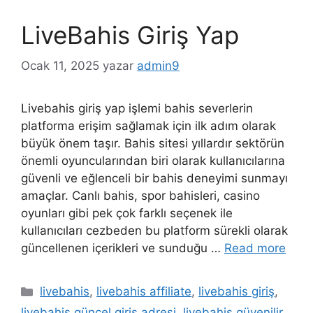
LiveBahis Giriş Yap
Ocak 11, 2025
yazar
admin9
Livebahis giriş yap işlemi bahis severlerin
platforma erişim sağlamak için ilk adım olarak
büyük önem taşır. Bahis sitesi yıllardır sektörün
önemli oyuncularından biri olarak kullanıcılarına
güvenli ve eğlenceli bir bahis deneyimi sunmayı
amaçlar. Canlı bahis, spor bahisleri, casino
oyunları gibi pek çok farklı seçenek ile
kullanıcıları cezbeden bu platform sürekli olarak
güncellenen içerikleri ve sunduğu …
Read more
Kategoriler
livebahis
,
livebahis affiliate
,
livebahis giriş
,
livebahis güncel giriş adresi
,
livebahis güvenilir