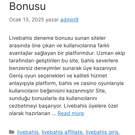
Bonusu
Ocak 13, 2025
yazar
admin9
Livebahis deneme bonusu sunan siteler
arasında öne çıkan ve kullanıcılarına farklı
avantajlar sağlayan bir platformdur. Uzman ekip
tarafından geliştirilen bu site, bahis severlere
benzersiz deneyimler sunarak üye kazanıyor.
Geniş oyun seçenekleri ve kaliteli hizmet
anlayışıyla platform, bahis ve casino oyunlarıyla
kullanıcıların beğenisini kazanmıştır Site,
sunduğu bonuslarla da kullanıcılarını
cezbetmeyi başarıyor. Livebahis üyelere özel
olarak hazırlanan …
Read more
Kategoriler
livebahis
,
livebahis affiliate
,
livebahis giriş
,